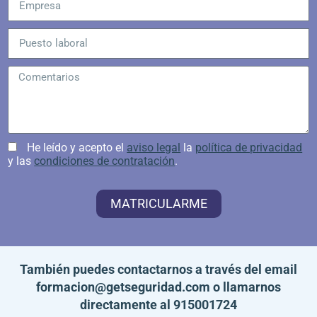
He leído y acepto el
aviso legal
la
política de privacidad
y las
condiciones de contratación
.
MATRICULARME
También puedes contactarnos a través del email
formacion@getseguridad.com
o llamarnos
directamente al
915001724