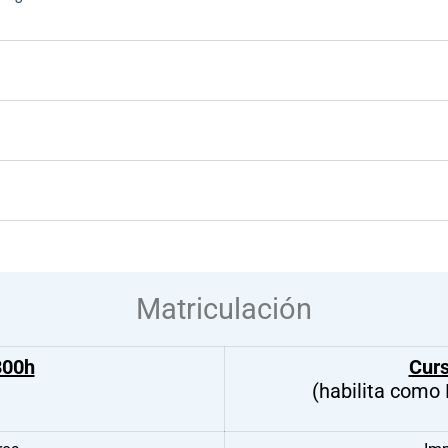
Matriculación
300h
Cur
(habilita como 