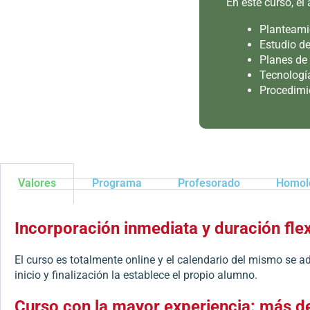
En este curso, e
Planteamie
Estudio de
Planes de
Tecnologí
Procedimie
Valores
Programa
Profesorado
Homolo
Incorporación inmediata y duración flex
El curso es totalmente online y el calendario del mismo se 
inicio y finalización la establece el propio alumno.
Curso con la mayor experiencia: más d